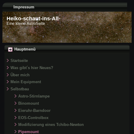
Impressum
Heiko-schaut-ins-All
Eine kleine AstroSeite
Hauptmenü
Startseite
Was gibt´s hier Neues?
Über mich
Mein Equipment
Selbstbau
Astro-Stirnlampe
Binomount
Eieruhr-Barndoor
EOS-Controlbox
Modifizierung eines Tchibo-Newton
Pipemount