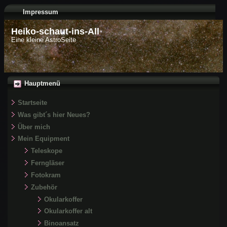
Impressum
Heiko-schaut-ins-All
Eine kleine AstroSeite
Hauptmenü
Startseite
Was gibt´s hier Neues?
Über mich
Mein Equipment
Teleskope
Ferngläser
Fotokram
Zubehör
Okularkoffer
Okularkoffer alt
Binoansatz