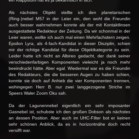
ein Klappstuhl hat es ja bekanntlich in sich.
Als nächstes Objekt stellte ich den planetarischen
(Ring-)nebel M57 in der Leier ein, den wohl die Freundin
auch besser wahrnehmen konnte als der mit Kontaktlinsen
ausgestattete Redakteur der Zeitung. Da wir schonmal in der
Leier waren, wollte ich auch mal einen Mehrfachstern zeigen.
Epsilon Lyra, als 4-fach-Kandidat in dieser Disziplin, schien
mir der richtige Kandidat für diese Objektkategorie zu sein.
Leider hatte ich nicht an Albireo gedacht, der dank seiner
verschiedenfarbigen Komponenten vieleicht ja noch mehr
beeindruckt hätte. Aber egal. Wiedermal war es die Freundin
des Redakteurs, die die besseren Augen zu haben schien,
konnte sie doch auf Anhieb die vier Komponenten trennen,
wohingegen Herr B. nur zwei langgezogene Striche im
Speers Waler Zoom Oku sah.
Da der Lagunennebel eigentlich ein sehr imposanter
Gasnebel ist, schubste ich den großen Dobson als nächstes
an dessen Position. Aber auch im UHC-Filter bot er keinen
sehr schönen Anblick, da es in horizontnähe doch recht
versifft war.