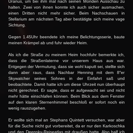
Uranus, um bei ihm mal nach seinen Monden Ausschau zu
halten. Zwei von ihnen konnte ich auch sicher ausmachen,
einen Dritten nicht mehr sicher. Beim Nachschauen in
Stellarium am nächsten Tag aber bestätigte sich meine vage
Sichtung.
Gegen 1.45Uhr beendete ich meine Belichtungsserie, baute
meinen Krämpel ab und fuhr wieder Heim.
Als ich die Straße zu meinem Heim hochfuhr bemerkte ich,
dass die Straßenlaterne vor unserem Haus aus war.
Entgegen der Vermutung, dass sie wohl kaputt sei, stellte sich
dann aber raus, dass Nachbar Henning mit dem 8″er
Skywatcher seines Sohnes in der Einfahrt saß und
beobachtete. Damit hatte ich um diese Uhrzeit nun überhaupt
nicht gerechnet. Er sagte, dass er aufgewacht sei und nicht
mehr hätte einschlafen können. Beim Blick aus dem Fenster
auf den klaren Sternenhimmel beschloß er sofort noch ein
wenig rauszugehen.
Er wollte sich mal an Stephans Quintett versuchen, war aber
für die Suche nicht gut vorbereitet, da er nur den Karkoschka
und den Deepsky-Reiseatlas mit draußen hatte. Also half ich