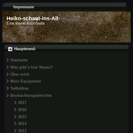
Impressum
Heiko-schaut-ins-All
Eine kleine AstroSeite
Hauptmenü
Startseite
Was gibt´s hier Neues?
Über mich
Mein Equipment
Selbstbau
Beobachtungsberichte
2017
2016
2015
2014
2013