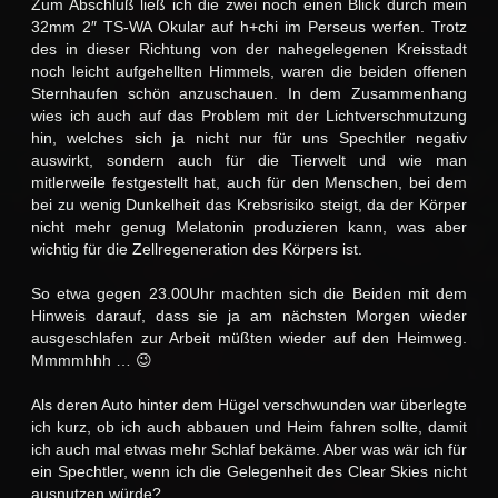
Zum Abschluß ließ ich die zwei noch einen Blick durch mein
32mm 2″ TS-WA Okular auf h+chi im Perseus werfen. Trotz
des in dieser Richtung von der nahegelegenen Kreisstadt
noch leicht aufgehellten Himmels, waren die beiden offenen
Sternhaufen schön anzuschauen. In dem Zusammenhang
wies ich auch auf das Problem mit der Lichtverschmutzung
hin, welches sich ja nicht nur für uns Spechtler negativ
auswirkt, sondern auch für die Tierwelt und wie man
mitlerweile festgestellt hat, auch für den Menschen, bei dem
bei zu wenig Dunkelheit das Krebsrisiko steigt, da der Körper
nicht mehr genug Melatonin produzieren kann, was aber
wichtig für die Zellregeneration des Körpers ist.
So etwa gegen 23.00Uhr machten sich die Beiden mit dem
Hinweis darauf, dass sie ja am nächsten Morgen wieder
ausgeschlafen zur Arbeit müßten wieder auf den Heimweg.
Mmmmhhh … 😉
Als deren Auto hinter dem Hügel verschwunden war überlegte
ich kurz, ob ich auch abbauen und Heim fahren sollte, damit
ich auch mal etwas mehr Schlaf bekäme. Aber was wär ich für
ein Spechtler, wenn ich die Gelegenheit des Clear Skies nicht
ausnutzen würde?