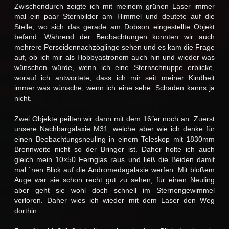
Zwischendurch zeigte ich mit meinem grünen Laser immer
mal ein paar Sternbilder am Himmel und deutete auf die
Stelle, wo sich das gerade am Dobson eingestellte Objekt
befand. Während der Beobachtungen konnten wir auch
mehrere Perseidennachzöglinge sehen und es kam die Frage
auf, ob ich mir als Hobbyastronom auch hin und wieder was
wünschen würde, wenn ich eine Sternschnuppe erblicke,
worauf ich antwortete, dass ich mir seit meiner Kindheit
immer was wünsche, wenn ich eine sehe. Schaden kanns ja
nicht.
Zwei Objekte peilten wir dann mit dem 16″er noch an. Zuerst
unsere Nachbargalaxie M31, welche aber wie ich denke für
einen Beobachtungsneuling in einem Teleskop mit 1830mm
Brennweite nicht so der Bringer ist. Daher holte ich auch
gleich mein 10×50 Fernglas raus und ließ die Beiden damit
mal `nen Blick auf die Andromedagalaxie werfen. Mit bloßem
Auge war sie schon recht gut zu sehen, für einen Neuling
aber geht sie wohl doch schnell im Sternengewimmel
verloren. Daher wies ich wieder mit dem Laser den Weg
dorthin.