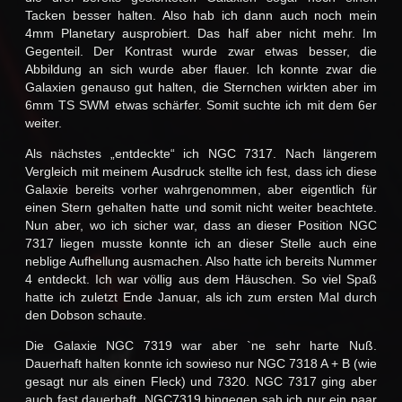
Tacken besser halten. Also hab ich dann auch noch mein
4mm Planetary ausprobiert. Das half aber nicht mehr. Im
Gegenteil. Der Kontrast wurde zwar etwas besser, die
Abbildung an sich wurde aber flauer. Ich konnte zwar die
Galaxien genauso gut halten, die Sternchen wirkten aber im
6mm TS SWM etwas schärfer. Somit suchte ich mit dem 6er
weiter.
Als nächstes „entdeckte“ ich NGC 7317. Nach längerem
Vergleich mit meinem Ausdruck stellte ich fest, dass ich diese
Galaxie bereits vorher wahrgenommen, aber eigentlich für
einen Stern gehalten hatte und somit nicht weiter beachtete.
Nun aber, wo ich sicher war, dass an dieser Position NGC
7317 liegen musste konnte ich an dieser Stelle auch eine
neblige Aufhellung ausmachen. Also hatte ich bereits Nummer
4 entdeckt. Ich war völlig aus dem Häuschen. So viel Spaß
hatte ich zuletzt Ende Januar, als ich zum ersten Mal durch
den Dobson schaute.
Die Galaxie NGC 7319 war aber `ne sehr harte Nuß.
Dauerhaft halten konnte ich sowieso nur NGC 7318 A + B (wie
gesagt nur als einen Fleck) und 7320. NGC 7317 ging aber
auch fast dauerhaft. NGC7319 hingegen sah ich nur ein paar