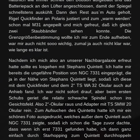
Batteriepack an den Lüfter angeschlossen, damit der Spiegel
schnellstens auskühlt. Dann den Rest aus`m Auto geholt,
Rigel Quickfinder an Polaris justiert und zum „warm werden“
schon mal M31 angepeilt und mich gefreut, daß ich gleich
zwei Staubbänder sehen konnte. Die
Grenzgrößenbestimmung wollte ich mir zum Ende aufheben,
war mir auch nicht sooo wichtig, zumal ja auch nicht klar war,
wie lange es klar ist.
Nachdem ich mich also an unserer Nachbargalaxie erfreut
hatte sollte es losgehen mit Stephans Quintett. Ich hatte mir
bereits die ungefähre Position von NGC 7331 eingeprägt, die
ja in der Nähe von Stephans Quintett liegt, sodaß ich diese
mit dem Quickfinder und dem 2“ TS WA 32 Okular auch auf
Anhieb fand. Ich war nicht sofort drauf, aber beim ersten
Schubs geriet die relativ schwache Spindel schon ins
Gesichtsfeld. Also 2“-Okular raus und Adapter mit TS SMW 20
Okular rein. Zum Aufsuchen des Quintetts hatte ich mir ein
schönes Foto ausgedruckt, welches außer dem Quintett auch
NGC 7331 zeigte, sodaß ich schon die Tage zuvor dachte,
dass wenn ich erst 7331 gefunden habe, ich dann ganz
einfach durch Starhopping zum Quintett durchhoppeln