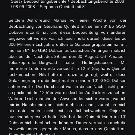
Start
/
Beobachtungsberichte
/
Beobachtungsberichte 2008
/ 08.09.2008 – Stephans Quintett mit 8″
Seitdem Astrofreund Marius vor einer Woche von der
Beobachtung von Stephans Quintett mit seinem 8“ f/6 GSO-
Dobson erzählt hat und diese Beobachtung von anderen
angezweifelt wurde, war ich auch heiß darauf, diese bis zu
300 Millionen Lichtjahre entfernte Galaxiengruppe einmal mit
meinem 8“- f/6 GSO-Dobson aufzusuchen. Anfangen muß ich
aber bei der Nacht des 29. auf den 30. August. Ort: Amateur-
Teleskoptreffen-Burgwald nahe Hertingshausen. Mit
mehreren Leuten wurde versucht im 12,5“ Stephans Quintett
festzumachen. Nils hatte mit dazu angeregt, weil er diese
Galaxiengruppe unbedingt mal in seinem 10“ GSO Dobson
sehen wollte. Die Durchsicht war in dieser Nacht nicht ganz
so prickelnd. Im 12,5“er war ein leichtes Aufflackern zu sehen.
Während sich manche der Anwesenden sicher waren, war ich
mir im Nachhinein aber nicht mehr so sicher, zumal ich mich
bis dato noch nicht mit so lichtschwachen Objekten
auseinandergesetzt hatte. Nils hat das Quintett leider im 10“
Dobson nicht beobachten können. Daher vermutlich auch die
Anzweifelungen gegenüber Marius, dass er das Quintett mit
8“ beobachtet haben will.