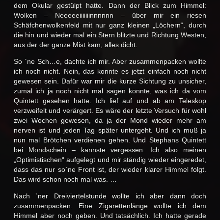
dem Okular gestülpt hatte. Dann der Blick zum Himmel:
Wolken – Neeeeeiiiiiiinnnnnn – über mir ein riesen
Schäfchenwolkenfeld mit nur ganz kleinen „Löchern“, durch
die hin und wieder mal ein Stern blitzte und Richtung Westen,
aus der der ganze Mist kam, alles dicht.
So `ne Sch…e, dachte ich mir. Aber zusammenpacken wollte
ich noch nicht. Nein, das konnte es jetzt einfach noch nicht
gewesen sein. Dafür war mir die kurze Sichtung zu unsicher,
zumal ich ja noch nicht mal sagen konnte, was ich da vom
Quintett gesehen hatte. Ich lief auf und ab am Teleskop
verzweifelt und verärgert. Es wäre der letzte Versuch für wohl
zwei Wochen gewesen, da ja der Mond wieder mehr am
nerven ist und jeden Tag später untergeht. Und ich muß ja
nun mal Brötchen verdienen gehen. Und Stephans Quintett
bei Mondschein – kannste vergessen. Ich also meinen
„Optimistischen“ aufgelegt und mir ständig wieder eingeredet,
dass das nur so`ne Front ist, der wieder klarer Himmel folgt.
Das wird schon noch mal was. …
Nach `ner Dreiviertelstunde wollte ich aber dann doch
zusammenpacken. Eine Zigarettenlänge wollte ich dem
Himmel aber noch geben. Und tatsächlich. Ich hatte gerade