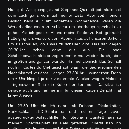
Nun gut. Wie gesagt, stand Stephans Quintett jedenfalls seit
dem auch ganz vorn auf meiner Liste. Aber seit meinem
Besuch beim ATB am vorletzten Wochenende waren die
Wetterbedingungen zu schlecht um überhaupt spechteln zu
gehen. Als ich gestern Abend meine Kinder zu Bett gebracht
hatte ging ich, wie so oft am Abend, raus auf unseren Balkon,
um zu schauen, ob`s was zu schauen gibt. Das sah gegen
20.30Uhr schon ganz gut aus. Ein paar
Schäfchenwolkenfelder zogen immer mal wieder durch, aber
im großen und ganzen war der Himmel ziemlich klar. Schnell
noch in Cartes du Ciel geschaut, wann die Säufersonne den
Nachthimmel verlässt – gegen 23.30Uhr – wunderbar. Denn
um 6 Uhr klingelt ja der verdammte Wecker, wegen Maloche
– irgendwo muß ja die Kohle her kommen. Da sitze ich
gerade auch und nehme mir für diesen kurzen Bericht mal
kurze Auszeit.
Um 23.30 Uhr bin ich dann mit Dobson, Okularkoffer,
Karkoschka, LED-Stirnlampe und schon Tage zuvor
ausgedruckter Aufsuchhilfen für Stephans Quintett raus zu
meinem Spechtelplatz im Feld gefahren. Zuerst hab ich
natürlich wie immer schnell den Dobson aufgebaut und das