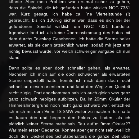
könnte. Aber mein Problem war erstmal sicher zu gehen,
dass die Spindel, die ich gefunden hatte wirklich NGC 7331
war. Kurz gesagt, ich habe ca. `ne Viertelstunde (!)
gebraucht, bis ich 100%ig sicher war, dass es sich bei der
gefundenen Spindel wirklich um NGC 7331 handelte.
Irgendwie fand ich als keine Übereinstimmung des Fotos mit
dem durchs Teleskop Gesehenen. Ich hatte die Sterne heller
erwartet, als sie dann tatsächlich waren, sodaß mir jetzt erst
richtig bewusst wurde, vor welch schwieriger Aufgabe ich nun
stand.
Dann sollte es aber doch schneller gehen, als erwartet.
Nachdem ich mich auf die doch schwächer als erwarteten
Sterne eingestellt hatte, konnte ich mich dann doch recht
schnell an diesen orientieren und fand den Weg zum Quintett
recht zügig. Dort angekommen sah ich auch gleich was ganz
ganz schwach nebliges aufblitzen. Da im 20mm Okular der
Himmelshintergrund noch nicht ganz schwarz war, entschied
ich mich mit dem 9mm TS SMW weiter zu machen. Ich hatte
es kaum drin und begann den Fokus zu finden, als ich
plötzlich keiner Sterne mehr sah. Tau auf`m 9mm Okular??
War mein erster Gedanke. Konnte aber gar nicht sein, weil ich
doch den Deckel des Schutzbehälters die ganze Zeit über