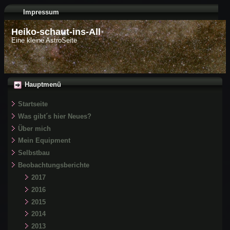
Impressum
Heiko-schaut-ins-All
Eine kleine AstroSeite
Hauptmenü
Startseite
Was gibt´s hier Neues?
Über mich
Mein Equipment
Selbstbau
Beobachtungsberichte
2017
2016
2015
2014
2013