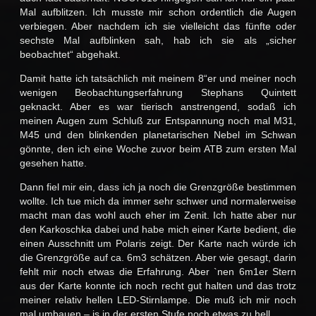
Mal aufblitzen. Ich musste mir schon ordentlich die Augen
verbiegen. Aber nachdem ich sie vielleicht das fünfte oder
sechste Mal aufblinken sah, hab ich sie als „sicher
beobachtet“ abgehakt.
Damit hatte ich tatsächlich mit meinem 8“er und meiner noch
wenigen Beobachtungserfahrung Stephans Quintett
geknackt. Aber es war tierisch anstrengend, sodaß ich
meinen Augen zum Schluß zur Entspannung noch mal M31,
M45 und den blinkenden planetarischen Nebel im Schwan
gönnte, den ich eine Woche zuvor beim ATB zum ersten Mal
gesehen hatte.
Dann fiel mir ein, dass ich ja noch die Grenzgröße bestimmen
wollte. Ich tue mich da immer sehr schwer und normalerweise
macht man das wohl auch eher im Zenit. Ich hatte aber nur
den Karkoschka dabei und habe mich einer Karte bedient, die
einen Ausschnitt um Polaris zeigt. Der Karte nach würde ich
die Grenzgröße auf ca. 6m3 schätzen. Aber wie gesagt, darin
fehlt mir noch etwas die Erfahrung. Aber `nen 6m1er Stern
aus der Karte konnte ich noch recht gut halten und das trotz
meiner relativ hellen LED-Stirnlampe. Die muß ich mir noch
mal umbauen – is in der ersten Stufe noch etwas zu hell.