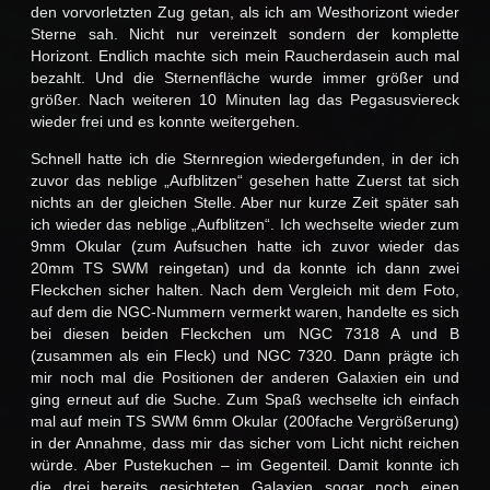
den vorvorletzten Zug getan, als ich am Westhorizont wieder
Sterne sah. Nicht nur vereinzelt sondern der komplette
Horizont. Endlich machte sich mein Raucherdasein auch mal
bezahlt. Und die Sternenfläche wurde immer größer und
größer. Nach weiteren 10 Minuten lag das Pegasusviereck
wieder frei und es konnte weitergehen.
Schnell hatte ich die Sternregion wiedergefunden, in der ich
zuvor das neblige „Aufblitzen“ gesehen hatte Zuerst tat sich
nichts an der gleichen Stelle. Aber nur kurze Zeit später sah
ich wieder das neblige „Aufblitzen“. Ich wechselte wieder zum
9mm Okular (zum Aufsuchen hatte ich zuvor wieder das
20mm TS SWM reingetan) und da konnte ich dann zwei
Fleckchen sicher halten. Nach dem Vergleich mit dem Foto,
auf dem die NGC-Nummern vermerkt waren, handelte es sich
bei diesen beiden Fleckchen um NGC 7318 A und B
(zusammen als ein Fleck) und NGC 7320. Dann prägte ich
mir noch mal die Positionen der anderen Galaxien ein und
ging erneut auf die Suche. Zum Spaß wechselte ich einfach
mal auf mein TS SWM 6mm Okular (200fache Vergrößerung)
in der Annahme, dass mir das sicher vom Licht nicht reichen
würde. Aber Pustekuchen – im Gegenteil. Damit konnte ich
die drei bereits gesichteten Galaxien sogar noch einen