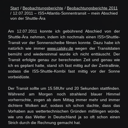
Start
/
Beobachtungsberichte
/
Beobachtungsberichte 2011
/ 12.07.2011 – ISS+Atlantis-Sonnentransit – mein Abschied
von der Shuttle-Ära
Am 12.07.2011 konnte ich gebührend Abschied von der
Shuttle-Ära nehmen, indem ich nochmals einen ISS+Shuttle-
Transit vor der Sonnenscheibe filmen konnte. Dazu habe ich
natürlich wie immer
www.calsky.de
wegen der Transitdaten
bemüht und wiedereinmal wurde ich nicht enttäuscht. Der
Transit erfolgte genau zur berechneten Zeit und genau wie
ich es geplant hatte, stand ich fast mittig auf der Zentrallinie,
sodass die ISS-Shuttle-Kombi fast mittig vor der Sonne
vorbeidüste.
Der Transit sollte um 15.58Uhr und 20 Sekunden stattfinden.
Während am Morgen noch strahlend blauer Himmel
vorherrschte, zogen ab dem Mittag immer mehr und immer
dichtere Wolken auf, sodass ich schon dachte, dass das
Vorhaben aus wettertechnischen Gründen mißlingen würde,
wie uns das Wetter in Deutschland ja so oft schon einen
Strich durch die Rechnung gemacht hat.