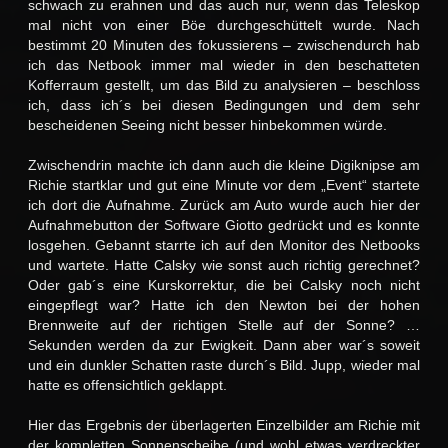
schwach zu erahnen und das auch nur, wenn das Teleskop
mal nicht von einer Böe durchgeschüttelt wurde. Nach
bestimmt 20 Minuten des fokussierens – zwischendurch hab
ich das Netbook immer mal wieder in den beschatteten
Kofferraum gestellt, um das Bild zu analysieren – beschloss
ich, dass ich´s bei diesen Bedingungen und dem sehr
bescheidenen Seeing nicht besser hinbekommen würde.
Zwischendrin machte ich dann auch die kleine Digiknipse am
Richie startklar und gut eine Minute vor dem „Event“ startete
ich dort die Aufnahme. Zurück am Auto wurde auch hier der
Aufnahmebutton der Software Giotto gedrückt und es konnte
losgehen. Gebannt starrte ich auf den Monitor des Netbooks
und wartete. Hatte Calsky wie sonst auch richtig gerechnet?
Oder gab´s eine Kurskorrektur, die bei Calsky noch nicht
eingepflegt war? Hatte ich den Newton bei der hohen
Brennweite auf der richtigen Stelle auf der Sonne? …
Sekunden werden da zur Ewigkeit. Dann aber war´s soweit
und ein dunkler Schatten raste durch´s Bild. Jupp, wieder mal
hatte es offensichtlich geklappt.
Hier das Ergebnis der überlagerten Einzelbilder am Richie mit
der kompletten Sonnenscheibe (und wohl etwas verdreckter