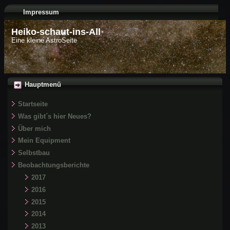
Impressum
Heiko-schaut-ins-All
Eine kleine AstroSeite
Hauptmenü
Startseite
Was gibt´s hier Neues?
Über mich
Mein Equipment
Selbstbau
Beobachtungsberichte
2017
2016
2015
2014
2013