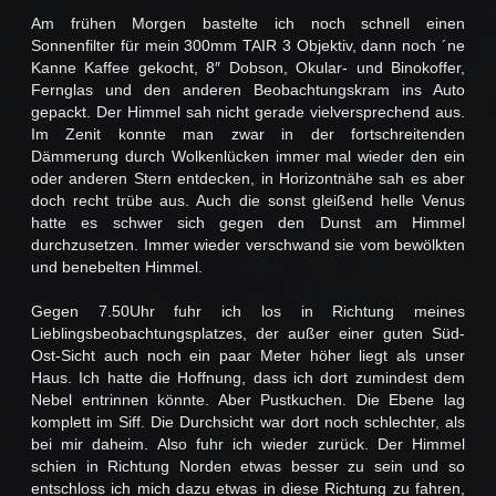
Am frühen Morgen bastelte ich noch schnell einen
Sonnenfilter für mein 300mm TAIR 3 Objektiv, dann noch ´ne
Kanne Kaffee gekocht, 8″ Dobson, Okular- und Binokoffer,
Fernglas und den anderen Beobachtungskram ins Auto
gepackt. Der Himmel sah nicht gerade vielversprechend aus.
Im Zenit konnte man zwar in der fortschreitenden
Dämmerung durch Wolkenlücken immer mal wieder den ein
oder anderen Stern entdecken, in Horizontnähe sah es aber
doch recht trübe aus. Auch die sonst gleißend helle Venus
hatte es schwer sich gegen den Dunst am Himmel
durchzusetzen. Immer wieder verschwand sie vom bewölkten
und benebelten Himmel.
Gegen 7.50Uhr fuhr ich los in Richtung meines
Lieblingsbeobachtungsplatzes, der außer einer guten Süd-
Ost-Sicht auch noch ein paar Meter höher liegt als unser
Haus. Ich hatte die Hoffnung, dass ich dort zumindest dem
Nebel entrinnen könnte. Aber Pustkuchen. Die Ebene lag
komplett im Siff. Die Durchsicht war dort noch schlechter, als
bei mir daheim. Also fuhr ich wieder zurück. Der Himmel
schien in Richtung Norden etwas besser zu sein und so
entschloss ich mich dazu etwas in diese Richtung zu fahren,