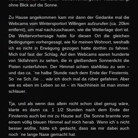
ohne Blick auf die Sonne.
Zu Hause angekommen kam mir dann der Gedanke mal die
Webcams vom Wintersportort Willingen aufzurufen (ca. 20km
entfernt), um mal nachzuschauen, wie die Wetterlage dort ist.
Die Wettervorhersage hatte für diesen Ort die gleichen
Bedingungen vorhergesagt, wie für meinen Wohnort, weshalb
ich es nicht in Erwägung gezogen hatte dorthin zu fahren.
Mich traf fast der Schlag. Auf den Webcams waren hunderte
von Skifahrern zu sehen, die in gleißendem Sonnenlicht die
Pisten runterfuhren. Der Himmel schien stahlblau zu sein –
und das ca. ´ne halbe Stunde nach dem Ende der Finsternis.
So ´ne Sch..ße … wär ich doch mal da rüber gefahren. Aber
wie es eben im Leben so ist – im Nachhinein ist man immer
schlauer.
Tja, und als wenn das allein nicht schon übel genug wäre,
klarte es dann ca. 1 1/2 Stunden nach dem Ende der
Finsternis auch bei mir zu Hause auf. Die Sonne brannte von
einem völlig blauen Himmel auf mich herab. Wenn ich´s nicht
besser wüßte, hätte ich gedacht, dass sie mir dabei auch
noch ´ne lange Nase gemacht hat.