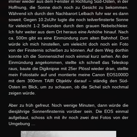
immer wieder aus dem Fenster in Richtung Süd-Osten, in der
Hoffnung, die Sonne doch noch zu Gesicht zu bekommen.
Während ich durch den Nachbarort Lelbach fuhr war es dann
soweit. Gegen 10.2oUhr lugte die noch teilverfinsterte Sonne
für vieleicht 1-2 Sekunden durch den grauen Nebelschleier.
Ich fuhr weiter aus dem Ort heraus eine Anhöhe hinauf. Nach
ca. 500m gibt es eine Einmündung zum alten Bahnhof. Dort
würde ich mich hinstellen, um vieleicht doch noch ein Foto
von der Finsternis schießen zu können. Auf dem Weg dorthin
konnte ich die Sonnensichel noch einmal kurz sehen. An der
Einmündung angekommen, stellte ich schnell das Teleskop
raus, baute die Digiknipse mit 25er Plössl wieder dran, stellte
mein Fotostativ auf und montierte meine Canon EOS1000D
mit dem 300mm TAIR Objektiv darauf – ständig den Süd-
Osten im Blick, um zu schauen, ob die Sichel sich nochmal
zeigen würde.
Aber zu früh gefreut. Noch wenige Minuten, dann würde die
diesjährige Sonnenfinsternis vorüber sein. Die EOS einmal
aufgebaut, schoss ich mit ihr noch zwei drei Fotos von der
Umgebung …