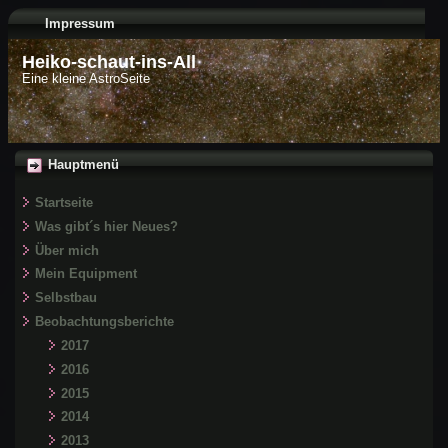
Impressum
Heiko-schaut-ins-All
Eine kleine AstroSeite
Hauptmenü
Startseite
Was gibt´s hier Neues?
Über mich
Mein Equipment
Selbstbau
Beobachtungsberichte
2017
2016
2015
2014
2013