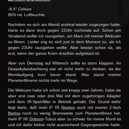
-8,4° Celsius
86% rel. Luftfeuchte
Nachdem es sich am Abend erstmal wieder zugezogen hatte,
klarte es dann doch gegen 22Uhr nochmals auf. Schon am
Vorabend wollte ich rausgehen, um Mars mit meiner Webcam
zu filmen. Leider zog es sich just in dem Moment zu, als ich
gegen 23Uhr rausgehen wollte. Aber besser schon da, als
erst, wenn der ganze Kram draußen aufgebaut ist.
Aber von Dienstag auf Mittwoch sollte es dann klappen. An
Deepskybeobachtung war eh nicht mehr zu denken, da der
Mondaufgang kurz bevor stand. Also stand meiner
Planetenfilmerei nichts mehr im Wege.
Die Webcam habe ich schon seit knapp zwei Jahren, habe sie
aber erst zwei oder drei Mal mit dem zugehörigen Adapter
und dem IR-Sperrfilter in Betrieb gehabt. Der Grund dafür
liegt darin, daß mein 6″ f/5
Newton
auch mit meiner 2-fach
Barlow
noch zu wenig Brennweite zum Planetenfilmen hat,
mein 8″ f/6
Dobson
-Tubus aber zu schwer für meine Monti ist
und ich dafür bisher nicht ausreichend Gegengewichte hatte.