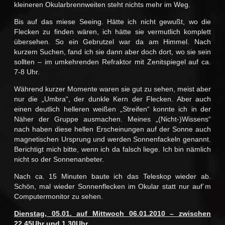
kleineren Okularbrennweiten steht nichts mehr im Weg.
Bis auf das miese Seeing. Hätte ich nicht gewußt, wo die
Flecken zu finden wären, ich hätte sie vermutlich komplett
übersehen. So ein Gebrutzel war da am Himmel. Nach
kurzem Suchen, fand ich sie dann aber doch dort, wo sie sein
sollten – im umkehrenden Refraktor mit Zenitspiegel auf ca.
7-8 Uhr.
Während kurzer Momente waren sie gut zu sehen, meist aber
nur die „Umbra“, der dunkle Kern der Flecken. Aber auch
einen deutlich helleren weißen „Streifen“ konnte ich in der
Näher der Gruppe ausmachen. Meines „(Nicht-)Wissens“
nach haben diese hellen Erscheinungen auf der Sonne auch
magnetischen Ursprung und werden Sonnenfackeln genannt.
Berichtigt mich bitte, wenn ich da falsch liege. Ich bin nämlich
nicht so der Sonnenanbeter.
Nach ca. 15 Minuten baute ich das Teleskop wieder ab.
Schön, mal wieder Sonnenflecken im Okular statt nur auf´m
Computermonitor zu sehen.
Dienstag, 05.01. auf Mittwoch 06.01.2010 – zwischen
22.45Uhr und 1.30Uhr