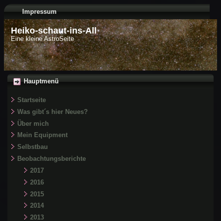
Impressum
Heiko-schaut-ins-All
Eine kleine AstroSeite
Hauptmenü
Startseite
Was gibt´s hier Neues?
Über mich
Mein Equipment
Selbstbau
Beobachtungsberichte
2017
2016
2015
2014
2013