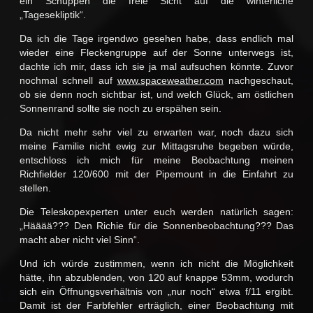
ein Schuppen die freie Sicht auf die winterliche
„Tagesekliptik“.
Da ich die Tage irgendwo gesehen habe, dass endlich mal
wieder eine Fleckengruppe auf der Sonne unterwegs ist,
dachte ich mir, dass ich sie ja mal aufsuchen könnte. Zuvor
nochmal schnell auf
www.spaceweather.com
nachgeschaut,
ob sie denn noch sichtbar ist, und welch Glück, am östlichen
Sonnenrand sollte sie noch zu erspähen sein.
Da nicht mehr sehr viel zu erwarten war, noch dazu sich
meine Familie nicht ewig zur Mittagsruhe begeben würde,
entschloss ich mich für meine Beobachtung meinen
Richfielder 120/600 mit der Pipemount in die Einfahrt zu
stellen.
Die Teleskopexperten unter euch werden natürlich sagen:
„Hääää??? Den Richie für die Sonnenbeobachtung??? Das
macht aber nicht viel Sinn“.
Und ich würde zustimmen, wenn ich nicht die Möglichkeit
hätte, ihn abzublenden, von 120 auf knappe 53mm, wodurch
sich ein Öffnungsverhältnis von „nur noch“ etwa f/11 ergibt.
Damit ist der Farbfehler erträglich, einer Beobachtung mit