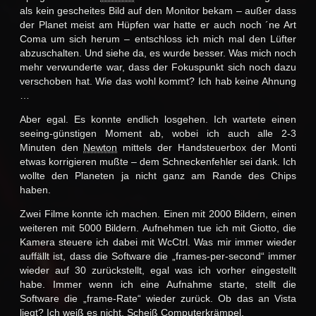
als kein gescheites Bild auf den Monitor bekam – außer dass
der Planet meist am Hüpfen war hatte er auch noch ´ne Art
Coma um sich herum – entschloss ich mich mal den Lüfter
abzuschalten. Und siehe da, es wurde besser. Was mich noch
mehr verwunderte war, dass der Fokuspunkt sich noch dazu
verschoben hat. Wie das wohl kommt? Ich hab keine Ahnung
…
Aber egal. Es konnte endlich losgehen. Ich wartete einen
seeing-günstigen Moment ab, wobei ich auch alle 2-3
Minuten den
Newton
mittels der Handsteuerbox der Monti
etwas korrigieren mußte – dem Schneckenfehler sei dank. Ich
wollte den Planeten ja nicht ganz am Rande des Chips
haben.
Zwei Filme konnte ich machen. Einen mit 2000 Bildern, einen
weiteren mit 5000 Bildern. Aufnehmen tue ich mit Giotto, die
Kamera steuere ich dabei mit WcCtrl. Was mir immer wieder
auffällt ist, dass die Software die „frames-per-second“ immer
wieder auf 30 zurückstellt, egal was ich vorher eingestellt
habe. Immer wenn ich eine Aufnahme starte, stellt die
Software die „frame-Rate“ wieder zurück. Ob das an Vista
liegt? Ich weiß es nicht. Scheiß Computerkrämpel.