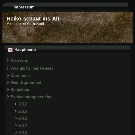
Impressum
Heiko-schaut-ins-All
Eine kleine AstroSeite
Hauptmenü
Startseite
Was gibt´s hier Neues?
Über mich
Mein Equipment
Selbstbau
Beobachtungsberichte
2017
2016
2015
2014
2013