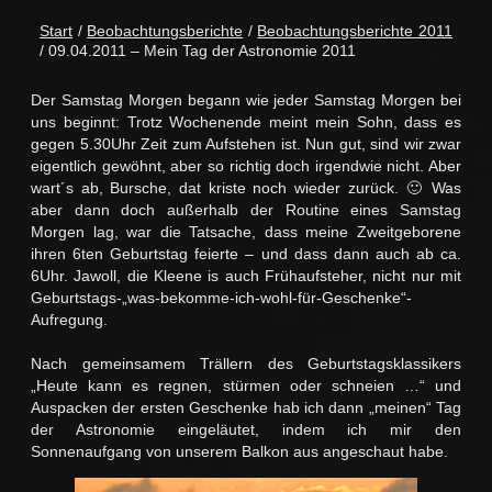
Start
/
Beobachtungsberichte
/
Beobachtungsberichte 2011
/ 09.04.2011 – Mein Tag der Astronomie 2011
Der Samstag Morgen begann wie jeder Samstag Morgen bei
uns beginnt: Trotz Wochenende meint mein Sohn, dass es
gegen 5.30Uhr Zeit zum Aufstehen ist. Nun gut, sind wir zwar
eigentlich gewöhnt, aber so richtig doch irgendwie nicht. Aber
wart´s ab, Bursche, dat kriste noch wieder zurück. 🙂 Was
aber dann doch außerhalb der Routine eines Samstag
Morgen lag, war die Tatsache, dass meine Zweitgeborene
ihren 6ten Geburtstag feierte – und dass dann auch ab ca.
6Uhr. Jawoll, die Kleene is auch Frühaufsteher, nicht nur mit
Geburtstags-„was-bekomme-ich-wohl-für-Geschenke“-
Aufregung.
Nach gemeinsamem Trällern des Geburtstagsklassikers
„Heute kann es regnen, stürmen oder schneien …“ und
Auspacken der ersten Geschenke hab ich dann „meinen“ Tag
der Astronomie eingeläutet, indem ich mir den
Sonnenaufgang von unserem Balkon aus angeschaut habe.