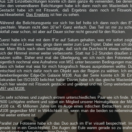
Aus 128 Einzelbelichtungen konnte ich dann ganze 46 verwenden, bei denen 
Von den verwendbaren Belichtungen habe ich dann noch ein Masterdark 
Gestackt habe ich mit Fitswork, daß Ergebnis dann noch in Fitswor
nachbearbeitet.
Das Ergebnis
ist hier zu sehen.
Während die Belichtunsgserie vor sich hin lief holte ich dann noch den
spechteln. Warum nicht den 16″er? Ganz einfach. Das Teil ist mir zu sc
Notfall zwar schon, ist aber auf Dauer sicher nicht gesund für den Rücken.
Zuerst habe ich mal mit dem 8″er auf Saturn gehalten, was mir sofort zei
schon mal im Löwen war, gings dann weiter zum Leo-Triplet. Dabei war ich üb
war. Mein Blick nach oben bestätigte, daß sich die Durchsicht etwas verbess
sich der Himmel immer weiter verbesserte. Statt nur 1-2 Stunden draußen zu
nutzen sollte. Daher erst mal die Überlegung, wo ich noch den Fotonewt
eigentlich nochmal eine Aufnahme von M51 unter besseren Bedingungen mach
dass ich lieber mal was für mich fotografisch Neues ausprobieren wollte. D
entschied ich mich dafür noch ein Objekt aus der Region zu wählen. Ich e
danebenliegender Edge-On Galaxie M108. Aus der Serie konnte ich 36 Ein
Sekunden bei ISO1600 belichtet hatte. Davon habe ich das gleiche Masterd
Auch hier wieder mit Fitswork gestackt und geebnet und mit Gimp weiterbear
M97 und M108.
Ein sehr schönes und zugleich extrem unterschiedliches Paar wie ich finde. 
2600 Lichtjahre entfernt und somit ein Mitglied unserer Heimatgalaxie der Mil
M108 ca. 45 Millionen Jahre um im Auge eines irdischen Betrachters anzu
M108 gegenüber M97 in Wirklichkeit ist, wenn man die beiden so nebenein
viel weiter entfernt ist.
Parallel zur Fotoserie habe ich das Duo auch im 8″er visuell bespechtel
gerade so in ein Gesichtsfeld. Die Augen der Eule waren gerade so zu erahn