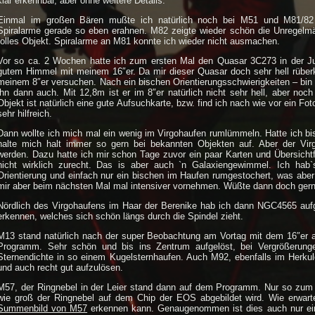
klar erkennbar, aber ohne weitere Details.
Einmal im großen Bären mußte ich natürlich noch bei M51 und M81/82
Spiralarme gerade so eben erahnen. M82 zeigte wieder schön die Unregelmäßi
tolles Objekt. Spiralarme an M81 konnte ich wieder nicht ausmachen.
Vor so ca. 2 Wochen hatte ich zum ersten Mal den Quasar 3C273 in der Ju
gutem Himmel mit meinem 16″er. Da mir dieser Quasar doch sehr hell rüberk
meinem 8″er versuchen. Nach ein bischen Orientierungsschwierigkeiten – bin 
ihn dann auch. Mit 12,8m ist er im 8″er natürlich nicht sehr hell, aber noc
Objekt ist natürlich eine gute Aufsuchkarte, bzw. find ich nach wie vor ein 
sehr hilfreich.
Dann wollte ich mich mal ein wenig im Virgohaufen rumlümmeln. Hatte ich b
halte mich halt immer so gern bei bekannten Objekten auf. Aber der Virg
werden. Dazu hatte ich mir schon Tage zuvor ein paar Karten und Übersicht
nicht wirklich zurecht. Das is aber auch `n Galaxiengewimmel. Ich hab
Orientierung und einfach nur ein bischen im Haufen rumgestochert, was aber
mir aber beim nächsten Mal mal intensiver vornehmen. Wüßte dann doch gern
Nördlich des Virgohaufens im Haar der Berenike hab ich dann NGC4565 au
erkennen, welches sich schön längs durch die Spindel zieht.
M13 stand natürlich nach der super Beobachtung am Vortag mit dem 16″er 
Programm. Sehr schön und bis ins Zentrum aufgelöst, bei Vergrößerung
Sternendichte in so einem Kugelsternhaufen. Auch M92, ebenfalls im Herku
und auch recht gut aufzulösen.
M57, der Ringnebel in der Leier stand dann auf dem Programm. Nur so zum 
wie groß der Ringnebel auf dem Chip der EOS abgebildet wird. Wie erwart
Summenbild von M57
erkennen kann. Genaugenommen ist dies auch nur ein