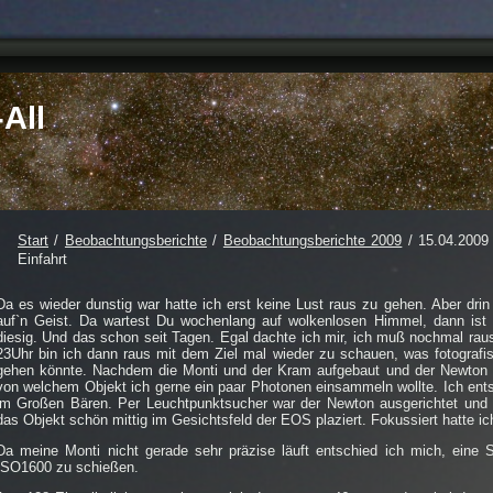
All
Start
/
Beobachtungsberichte
/
Beobachtungsberichte 2009
/ 15.04.2009 
Einfahrt
Da es wieder dunstig war hatte ich erst keine Lust raus zu gehen. Aber dri
auf`n Geist. Da wartest Du wochenlang auf wolkenlosen Himmel, dann ist e
diesig. Und das schon seit Tagen. Egal dachte ich mir, ich muß nochmal raus
23Uhr bin ich dann raus mit dem Ziel mal wieder zu schauen, was fotografi
gehen könnte. Nachdem die Monti und der Kram aufgebaut und der Newton ha
von welchem Objekt ich gerne ein paar Photonen einsammeln wollte. Ich ents
im Großen Bären. Per Leuchtpunktsucher war der Newton ausgerichtet und n
das Objekt schön mittig im Gesichtsfeld der EOS plaziert. Fokussiert hatte ic
Da meine Monti nicht gerade sehr präzise läuft entschied ich mich, eine 
ISO1600 zu schießen.