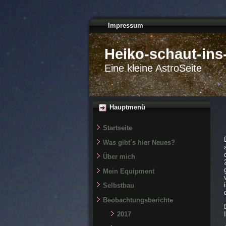
Impressum
Heiko-schaut-ins-
Eine kleine AstroSeite
Hauptmenü
Startseite
Was gibt´s hier Neues?
Über mich
Mein Equipment
Selbstbau
Beobachtungsberichte
2017