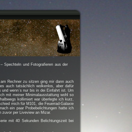
– Spechteln und Fotografieren aus der
n am Rechner zu sitzen ging mir dann auch
s auch tatsächlich wolkenlos, aber dafür
 und wenn`s nur bis in dei Einfahrt ist. Um
sch mit meiner Minimalausstattung wohl so
lbwegs kollimiert war überlegte ich kurz,
chied mich für M101, die Feuerrad-Galaxie
ach ein paar Probebelichtungen hatte ich
h zuvor per Liveview an Mizar.
Serie mit 40 Sekunden Belichtungszeit bei