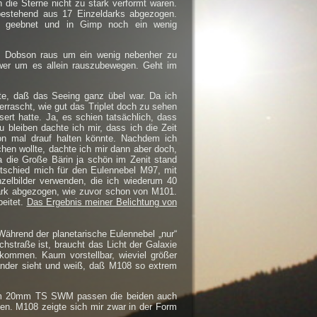
die Sterne nicht zu stark verformt waren.
bestehend aus 17 Einzeldarks abgezogen.
k geebnet und in Gimp noch ein wenig
 8″ Dobson raus um ein wenig nebenher zu
hwer um es allein rauszubewegen. Geht im
gte, daß das Seeing ganz übel war. Da ich
errascht, wie gut das Triplet doch zu sehen
ert hatte. Ja, es schien tatsächlich, dass
 bleiben dachte ich mir, dass ich die Zeit
on mal drauf halten könnte. Nachdem ich
en wollte, dachte ich mir dann aber doch,
a die Große Bärin ja schön im Zenit stand
ntschied mich für den Eulennebel M97, mit
zelbilder verwenden, die ich wiederum 40
ark abgezogen, wie zuvor schon von M101.
beitet.
Das Ergebnis meiner Belichtung von
Während der planetarische Eulennebel „nur“
chstraße ist, braucht das Licht der Galaxie
kommen. Kaum vorstellbar, wieviel größer
ander sieht und weiß, daß M108 so extrem
t. Im 20mm TS SWM passen die beiden auch
en. M108 zeigte sich mir zwar in der Form