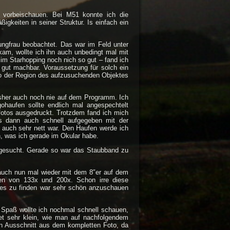
 vorbeischauen. Bei M51 konnte ich die
gkeiten in seiner Struktur. Is einfach ein
ngfrau beobachtet. Das war im Feld unter
am, wollte ich ihn auch unbedingt mal mit
im Starhopping noch nich so gut – fand ich
h gut machbar. Voraussetzung für solch ein
Foto der Region des aufzusuchenden Objektes
isher auch noch nie auf dem Programm. Ich
ohaufen sollte endlich mal angespechtelt
fotos ausgedruckt. Trotzdem fand ich mich
`s dann auch schnell aufgegeben mit der
 auch sehr nett war. Den Haufen werde ich
, was ich gerade im Okular habe.
fgesucht. Gerade so war das Staubband zu
auch nun mal wieder mit dem 8″er auf dem
en von 133x und 200x. Schon irre diese
les zu finden war sehr schön anzuschauen
Spaß wollte ich nochmal schnell schauen,
et sehr klein, wie man auf nachfolgendem
 Ausschnitt aus dem kompletten Foto, da