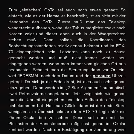
Zum „einfachen“ GoTo sei auch noch etwas gesagt: So
einfach, wie es der Hersteller beschreibt, ist es nicht mit der
Handhabe des GoTo. Zuerst muß man das Teleskop
waagerecht aufbauen, wobei der Tubus möglichst exakt nach
Norden zeigt und dieser eben auch in der Waagerechten
stehen muß. Dann sollten die Koordinaten des
Beobachtungsstandortes relativ genau bekannt und im ETX-
70 eingespeichert sein. Letzteres kann noch zu Hause
gemacht werden und muß nicht immer wieder neu
eingegeben werden, wenn man immer vom gleichen Ort aus
beobachtet. Schaltet man die Steuerung dann vor Ort ein,
wird JEDESMAL nach dem Datum und der
genauen
Uhrzeit
gefragt. Da sich ja die Erde dreht, ist dies auch sehr genau
einzugeben. Dann werden im „2-Star-Alignment“ automatisch
zwei Refrenzsterne angefahren. Jetzt zeigt sich, wie genau
man die Uhrzeit eingegeben und den Aufbau des Teleskop
hinbekommen hat. Hat man Glück, dann ist der erste Stern
wenigstens im Übersichtsokular (dem ETX-70 liegt dafür ein
25mm Okular bei) zu sehen. Dieser soll dann mit den
Pfeiltasten der Handsteuerbox möglichst genau im Okular
zentriert werden. Nach der Bestätigung der Zentrierung wird