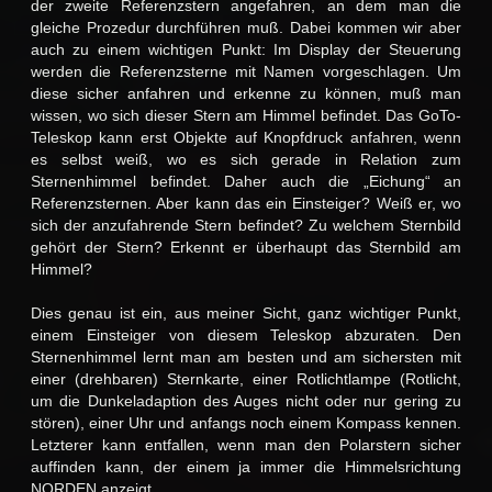
der zweite Referenzstern angefahren, an dem man die
gleiche Prozedur durchführen muß. Dabei kommen wir aber
auch zu einem wichtigen Punkt: Im Display der Steuerung
werden die Referenzsterne mit Namen vorgeschlagen. Um
diese sicher anfahren und erkenne zu können, muß man
wissen, wo sich dieser Stern am Himmel befindet. Das GoTo-
Teleskop kann erst Objekte auf Knopfdruck anfahren, wenn
es selbst weiß, wo es sich gerade in Relation zum
Sternenhimmel befindet. Daher auch die „Eichung“ an
Referenzsternen. Aber kann das ein Einsteiger? Weiß er, wo
sich der anzufahrende Stern befindet? Zu welchem Sternbild
gehört der Stern? Erkennt er überhaupt das Sternbild am
Himmel?
Dies genau ist ein, aus meiner Sicht, ganz wichtiger Punkt,
einem Einsteiger von diesem Teleskop abzuraten. Den
Sternenhimmel lernt man am besten und am sichersten mit
einer (drehbaren) Sternkarte, einer Rotlichtlampe (Rotlicht,
um die Dunkeladaption des Auges nicht oder nur gering zu
stören), einer Uhr und anfangs noch einem Kompass kennen.
Letzterer kann entfallen, wenn man den Polarstern sicher
auffinden kann, der einem ja immer die Himmelsrichtung
NORDEN anzeigt.