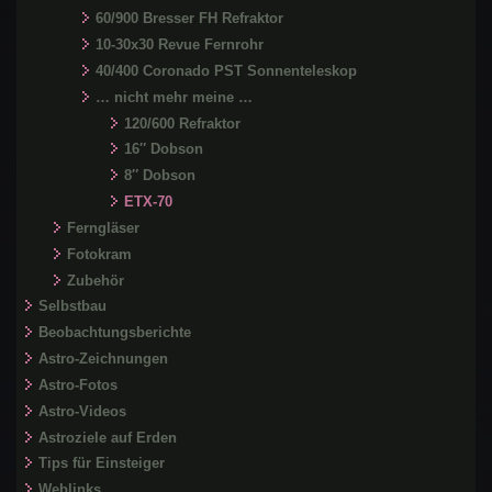
60/900 Bresser FH Refraktor
10-30x30 Revue Fernrohr
40/400 Coronado PST Sonnenteleskop
… nicht mehr meine …
120/600 Refraktor
16″ Dobson
8″ Dobson
ETX-70
Ferngläser
Fotokram
Zubehör
Selbstbau
Beobachtungsberichte
Astro-Zeichnungen
Astro-Fotos
Astro-Videos
Astroziele auf Erden
Tips für Einsteiger
Weblinks