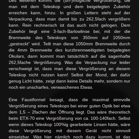
Des weiteren kommt die (un-)mögliche Vergrößerung, die
man mit dem Teleskop und dem beigelegten Zubehör
erreichen kann, hinzu. In großen Lettern steht auf der
Verpackung, dass man damit bis zu 262,5fach vergrößern
kann. Rein rechnerisch ist das auch nicht gelogen. Dem
Zubehör liegt eine 3-fach-Barlowlinse bei, mit der die
Brennweite des Teleskops von 350mm auf 1050mm
„gestreckt“ wird. Teilt man diese 1050mm Brennweite durch
die 4mm Brennweite des kurzbrennweitigsten beigelegten
Okulars, dann kommt man tatsächlich auf die sagenhafte
262,5fache Vergrößerung. Was die Verpackung nur leider
verschweigt ist, dass man diese Vergrößerung an diesem
Teleskop nicht nutzen kann! Selbst der Mond, der dafür
genug Licht hätte, zeigt dann keine Details mehr, sondern nur
noch ein unscharfes, verwaschenes Etwas.
Eine Faustformel besagt, dass die maximal sinnvolle
Vergrößerung eines Teleskops bei einer guten Optik bei etwa
dem 1,5 – 2fachen der Öffnung liegt. Das wäre theoretisch
beim ETX-70 eine Vergrößerung von ca. 100-140fach. Selbst
wenn dieses Teleskop 100%ig gearbeitete Linsen hätte, wäre
diese Vergrößerung mit diesem Gerät nicht sinnvoll
einsetzbar. Was hier nämlich noch dazu kommt, ist das