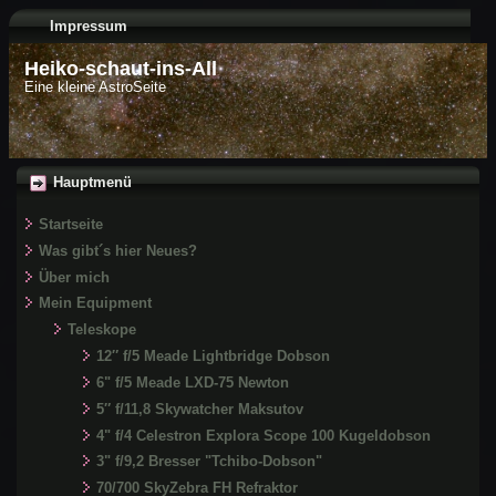
Impressum
Heiko-schaut-ins-All
Eine kleine AstroSeite
Hauptmenü
Startseite
Was gibt´s hier Neues?
Über mich
Mein Equipment
Teleskope
12″ f/5 Meade Lightbridge Dobson
6" f/5 Meade LXD-75 Newton
5″ f/11,8 Skywatcher Maksutov
4" f/4 Celestron Explora Scope 100 Kugeldobson
3" f/9,2 Bresser "Tchibo-Dobson"
70/700 SkyZebra FH Refraktor