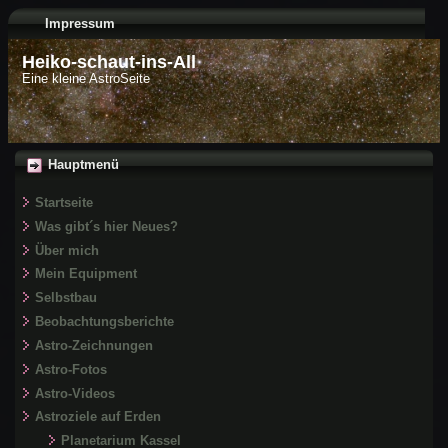
Impressum
Heiko-schaut-ins-All
Eine kleine AstroSeite
Hauptmenü
Startseite
Was gibt´s hier Neues?
Über mich
Mein Equipment
Selbstbau
Beobachtungsberichte
Astro-Zeichnungen
Astro-Fotos
Astro-Videos
Astroziele auf Erden
Planetarium Kassel