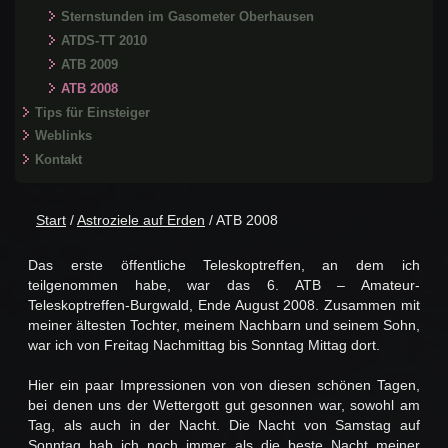
Sternstunden im Gasometer Oberhausen
ATDS-TT 2010
ATB 2009
ATB 2008
Tips für Einsteiger
Weblinks
Kontakt
Start
/
Astroziele auf Erden
/ ATB 2008
Das erste öffentliche Teleskoptreffen, an dem ich
teilgenommen habe, war das 6. ATB – Amateur-
Teleskoptreffen-Burgwald, Ende August 2008. Zusammen mit
meiner ältesten Tochter, meinem Nachbarn und seinem Sohn,
war ich von Freitag Nachmittag bis Sonntag Mittag dort.
Hier ein paar Impressionen von von diesen schönen Tagen,
bei denen uns der Wettergott gut gesonnen war, sowohl am
Tag, als auch in der Nacht. Die Nacht von Samstag auf
Sonntag hab ich noch immer als die beste Nacht meiner