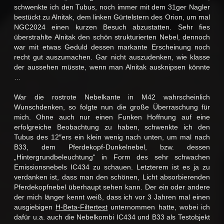
schwenkte ich den Tubus, noch immer mit dem 31ger Nagler
bestückt zu Alnitak, dem linken Gürtelstern des Orion, um mal
NGC2024 einen kurzen Besuch abzustatten. Sehr fies
überstrahlte Alnitak den schön strukturierten Nebel, dennoch
war mit etwas Geduld dessen markante Erscheinung noch
recht gut auszumachen. Gar nicht auszudenken, wie klasse
der aussehen müsste, wenn man Alnitak ausknipsen könnte
…
War die rostrote Nebelkante in M42 wahrscheinlich
Wunschdenken, so folgte nun die große Überraschung für
mich. Ohne auch nur einen Funken Hoffnung auf eine
erfolgreiche Beobachtung zu haben, schwenkte ich den
Tubus des 12″ers ein klein wenig nach unten, um mal nach
B33, dem Pferdekopf-Dunkelnebel, bzw. dessen
„Hintergrundbeleuchtung“ in Form des sehr schwachen
Emissionsnebels IC434 zu schauen. Letzterem ist es ja zu
verdanken ist, dass man den schönen, Licht absorbierenden
Pferdekopfnebel überhaupt sehen kann. Der ein oder andere
der mich länger kennt weiß, dass ich vor 3 Jahren mal einen
ausgiebigen
H-Beta-Filtertest
unternommen hatte, wobei ich
dafür u.a. auch die Nebelkombi IC434 und B33 als Testobjekt