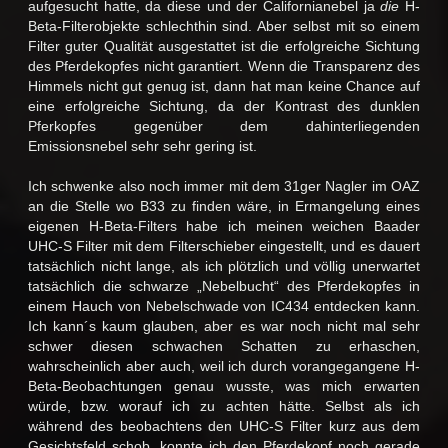
aufgesucht hatte, da diese und der Californianebel ja
die
H-
Beta-Filterobjekte schlechthin sind. Aber selbst mit so einem
Filter guter Qualität ausgestattet ist die erfolgreiche Sichtung
des Pferdekopfes nicht garantiert. Wenn die Transparenz des
Himmels nicht gut genug ist, dann hat man keine Chance auf
eine erfolgreiche Sichtung, da der Kontrast des dunklen
Pferkopfes gegenüber dem dahinterliegenden
Emissionsnebel sehr sehr gering ist.
Ich schwenke also noch immer mit dem 31ger Nagler im OAZ
an die Stelle wo B33 zu finden wäre, in Ermangelung eines
eigenen H-Beta-Filters habe ich meinen weichen Baader
UHC-S Filter mit dem Filterschieber eingestellt, und es dauert
tatsächlich nicht lange, als ich plötzlich und völlig unerwartet
tatsächlich die schwarze „Nebelbucht“ des Pferdekopfes in
einem Hauch von Nebelschwade von IC434 entdecken kann.
Ich kann´s kaum glauben, aber es war noch nicht mal sehr
schwer diesen schwachen Schatten zu erhaschen,
wahrscheinlich aber auch, weil ich durch vorangegangene H-
Beta-Beobachtungen genau wusste, was mich erwarten
würde, bzw. worauf ich zu achten hätte. Selbst als ich
während des beobachtens den UHC-S Filter kurz aus dem
Gesichtsfeld schob, konnte ich den Pferdekopf noch gerade