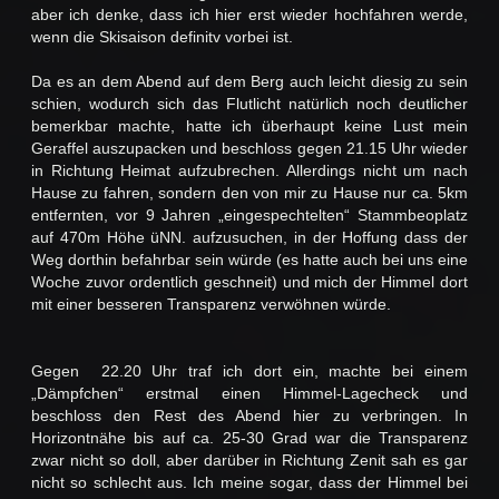
aber ich denke, dass ich hier erst wieder hochfahren werde,
wenn die Skisaison definitv vorbei ist.
Da es an dem Abend auf dem Berg auch leicht diesig zu sein
schien, wodurch sich das Flutlicht natürlich noch deutlicher
bemerkbar machte, hatte ich überhaupt keine Lust mein
Geraffel auszupacken und beschloss gegen 21.15 Uhr wieder
in Richtung Heimat aufzubrechen. Allerdings nicht um nach
Hause zu fahren, sondern den von mir zu Hause nur ca. 5km
entfernten, vor 9 Jahren „eingespechtelten“ Stammbeoplatz
auf 470m Höhe üNN. aufzusuchen, in der Hoffung dass der
Weg dorthin befahrbar sein würde (es hatte auch bei uns eine
Woche zuvor ordentlich geschneit) und mich der Himmel dort
mit einer besseren Transparenz verwöhnen würde.
Gegen 22.20 Uhr traf ich dort ein, machte bei einem
„Dämpfchen“ erstmal einen Himmel-Lagecheck und
beschloss den Rest des Abend hier zu verbringen. In
Horizontnähe bis auf ca. 25-30 Grad war die Transparenz
zwar nicht so doll, aber darüber in Richtung Zenit sah es gar
nicht so schlecht aus. Ich meine sogar, dass der Himmel bei