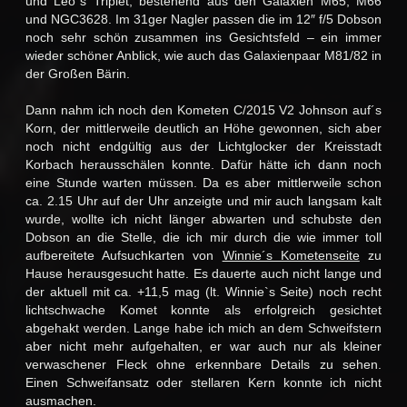
und Leo´s Triplet, bestehend aus den Galaxien M65, M66
und NGC3628. Im 31ger Nagler passen die im 12″ f/5 Dobson
noch sehr schön zusammen ins Gesichtsfeld – ein immer
wieder schöner Anblick, wie auch das Galaxienpaar M81/82 in
der Großen Bärin.
Dann nahm ich noch den Kometen C/2015 V2 Johnson auf´s
Korn, der mittlerweile deutlich an Höhe gewonnen, sich aber
noch nicht endgültig aus der Lichtglocker der Kreisstadt
Korbach herausschälen konnte. Dafür hätte ich dann noch
eine Stunde warten müssen. Da es aber mittlerweile schon
ca. 2.15 Uhr auf der Uhr anzeigte und mir auch langsam kalt
wurde, wollte ich nicht länger abwarten und schubste den
Dobson an die Stelle, die ich mir durch die wie immer toll
aufbereitete Aufsuchkarten von
Winnie´s Kometenseite
zu
Hause herausgesucht hatte. Es dauerte auch nicht lange und
der aktuell mit ca. +11,5 mag (lt. Winnie`s Seite) noch recht
lichtschwache Komet konnte als erfolgreich gesichtet
abgehakt werden. Lange habe ich mich an dem Schweifstern
aber nicht mehr aufgehalten, er war auch nur als kleiner
verwaschener Fleck ohne erkennbare Details zu sehen.
Einen Schweifansatz oder stellaren Kern konnte ich nicht
ausmachen.