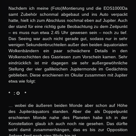
Nachdem ich meine (Foto)Montierung und die EOS1000Da
samt Zubehör schonmal abgebaut und ins Auto verpackt
hatte, hielt ich zum Abschluss nochmal eben auf Jupiter. Auch
der stand für eine richtig gute Beobachtung zu dem Zeitpunkt
– es muss nun etwa 2.45 Uhr gewesen sein – noch zu tief.
Das Seeing war auch nicht gerade gut, sodass nur in sehr
wenigen Sekundenbruchteilen außer den beiden äquatorialen
Wolkenbändern ein paar schwächere Details in den
Wolkenschichten des Gasriesen zum Vorschein kamen. Sehr
eindrücklich ist mir dagegen sie sehr außergewöhnliche
Stellung der vier gallileischen Jupitermonde im Gedächtnis
geblieben. Diese erschienen im Okular zusammen mit Jupiter
etwa wie folgt:
* : O *
… wobei die äußeren beiden Monde aber schon auf Höhe
des Jupiteräquators standen. Aber die als Doppelpunkt
erschienen Monde nahe des Planeten habe ich in der
Konstellation glaub ich auch noch nie gesehen. Das dürfte
wohl damit zusammenhängen, das es bis zur Opposition
Anfang April noch eine Weile hin ist …