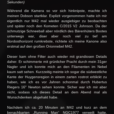
Sekunden)
Während die Kamera so vor sich hinknipste, machte ich
meinen Dobson startklar. Explizit vorgenommen hatte ich mir
eigentlich nur M42 mal wieder ausgiebiger zu beobachten
und später noch den Kometen C/2015 V2 Johnson. Da der
schmutzige Schneeball aber nördlich des Bärenhüters Bootes
unterwegs war, diser aber noch viel zu tief am
Nordosthorizont rumkrebste, richtete ich meine Kanone also
erstmal auf den großen Orionnebel M42.
Dieser kam ohne Filter auch wieder mit grandiosen Details
daher. Er schimmerte mit grünlicher Pracht durch mein 31ger
Nagler und ich konnte mich an den Filamenten im Nebel
kaum satt sehen. Kurzzeitig meinte ich sogar die südwestliche
Kante der Huygensregion in einem zarten rostrot erblickt zu
haben, wie ich es vor Jahren schonmal durch Hubertus
Riegers 16″ Newton sehen konnte. Sicher war ich mir aber
nicht, sodass ich dieses Detail an dem Abend mal als
Wunschdenken abgehakt habe.
Nachdem ich ca. 20 Minuten an M42 und kurz an dem
benachbarten „Running Man“ NGC1977 verweilt hatte,