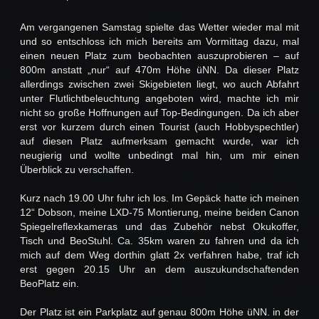
Am vergangenen Samstag spielte das Wetter wieder mal mit
und so entschloss ich mich bereits am Vormittag dazu, mal
einen neuen Platz zum beobachten auszuprobieren – auf
800m anstatt „nur“ auf 470m Höhe üNN. Da dieser Platz
allerdings zwischen zwei Skigebieten liegt, wo auch Abfahrt
unter Flutlichtbeleuchtung angeboten wird, machte ich mir
nicht so große Hoffnungen auf Top-Bedingungen. Da ich aber
erst vor kurzem durch einen Tourist (auch Hobbyspechtler)
auf diesen Platz aufmerksam gemacht wurde, war ich
neugierig und wollte unbedingt mal hin, um mir einen
Überblick zu verschaffen.
Kurz nach 19.00 Uhr fuhr ich los. Im Gepäck hatte ich meinen
12“ Dobson, meine LXD-75 Montierung, meine beiden Canon
Spiegelreflexkameras und das Zubehör nebst Okukoffer,
Tisch und BeoStuhl. Ca. 35km waren zu fahren und da ich
mich auf dem Weg dorthin glatt 2x verfahren habe, traf ich
erst gegen 20.15 Uhr an dem auszukundschaftenden
BeoPlatz ein.
Der Platz ist ein Parkplatz auf genau 800m Höhe üNN. in der