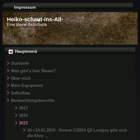
Impressum
Heiko-schaut-ins-All
Eine kleine AstroSeite
Hauptmenü
Startseite
Was gibt´s hier Neues?
Über mich
Mein Equipment
Selbstbau
Beobachtungsberichte
2017
2016
2015
10.+14.01.2015 - Komet C/2014 Q2 Lovejoy gibt sich
die Ehre ...