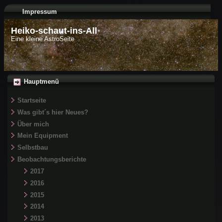
Impressum
Heiko-schaut-ins-All
Eine kleine AstroSeite
Hauptmenü
Startseite
Was gibt´s hier Neues?
Über mich
Mein Equipment
Selbstbau
Beobachtungsberichte
2017
2016
2015
2014
2013